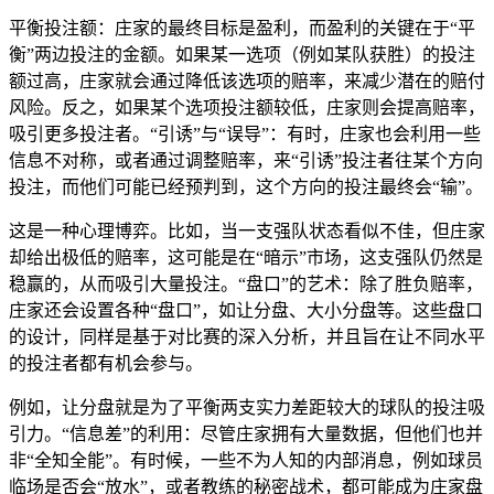
平衡投注额：庄家的最终目标是盈利，而盈利的关键在于“平
衡”两边投注的金额。如果某一选项（例如某队获胜）的投注
额过高，庄家就会通过降低该选项的赔率，来减少潜在的赔付
风险。反之，如果某个选项投注额较低，庄家则会提高赔率，
吸引更多投注者。“引诱”与“误导”：有时，庄家也会利用一些
信息不对称，或者通过调整赔率，来“引诱”投注者往某个方向
投注，而他们可能已经预判到，这个方向的投注最终会“输”。
这是一种心理博弈。比如，当一支强队状态看似不佳，但庄家
却给出极低的赔率，这可能是在“暗示”市场，这支强队仍然是
稳赢的，从而吸引大量投注。“盘口”的艺术：除了胜负赔率，
庄家还会设置各种“盘口”，如让分盘、大小分盘等。这些盘口
的设计，同样是基于对比赛的深入分析，并且旨在让不同水平
的投注者都有机会参与。
例如，让分盘就是为了平衡两支实力差距较大的球队的投注吸
引力。“信息差”的利用：尽管庄家拥有大量数据，但他们也并
非“全知全能”。有时候，一些不为人知的内部消息，例如球员
临场是否会“放水”，或者教练的秘密战术，都可能成为庄家盘