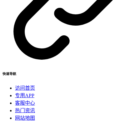
快速导航
访问首页
专用APP
客服中心
热门资讯
网站地图