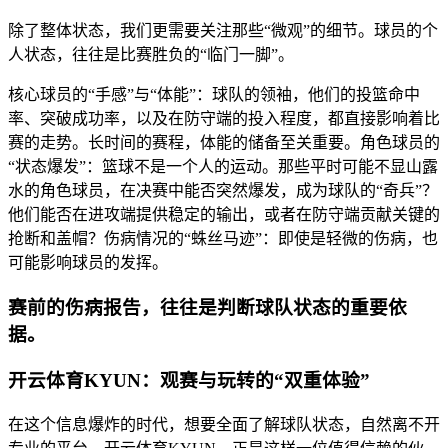
除了整体状态，我们更需要关注那些“微观”的细节。球员的个
人状态，往往是比赛胜负的“临门一脚”。
核心球员的“手感”与“体能”：球队的领袖，他们的投篮命中
率、突破成功率，以及在防守端的投入程度，都直接影响着比
赛的走势。长时间的赛程，体能的储备至关重要。角色球员的
“状态爆发”：篮球不是一个人的运动。那些平时可能不显山露
水的角色球员，在决赛中能否突然爆发，成为球队的“奇兵”？
他们能否在进攻端提供稳定的输出，或者在防守端贡献关键的
抢断和盖帽？伤病情况的“蛛丝马迹”：即使是轻微的伤病，也
可能影响球员的发挥。
赛前的伤病报告，往往是判断球队状态的重要依
据。
开云体育KYUN：观赛与玩转的“双重体验”
在这个信息爆炸的时代，想要全面了解球队状态，自然离不开