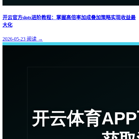
开云官方slots进阶教程：掌握高倍率加成叠加策略实现收益最
大化
2026-05-23
阅读
→