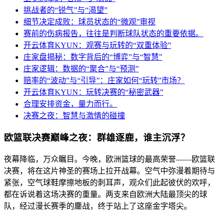
挑战者的“锐气”与“渴望”
细节决定成败：球员状态的“微观”审视
赛前的伤病报告，往往是判断球队状态的重要依据。
开云体育KYUN：观赛与玩转的“双重体验”
庄家盘揭秘：数字背后的“博弈”与“智慧”
庄家逻辑：数据的“聚合”与“预测”
赔率的“波动”与“引导”：庄家如何“玩转”市场？
开云体育KYUN：玩转决赛的“秘密武器”
合理安排资金，量力而行。
决赛之夜：智慧与激情的碰撞
欧篮联决赛巅峰之夜：群雄逐鹿，谁主沉浮？
夜幕降临，万众瞩目。今晚，欧洲篮球的最高荣誉——欧篮联
决赛，将在这片神圣的赛场上拉开战幕。空气中弥漫着期待与
紧张，空气球鞋摩擦地板的刺耳声，观众们此起彼伏的欢呼，
都在诉说着这场决赛的重量。两支来自欧洲大陆最顶尖的球
队，经过漫长赛季的鏖战，终于站上了这座金字塔尖。