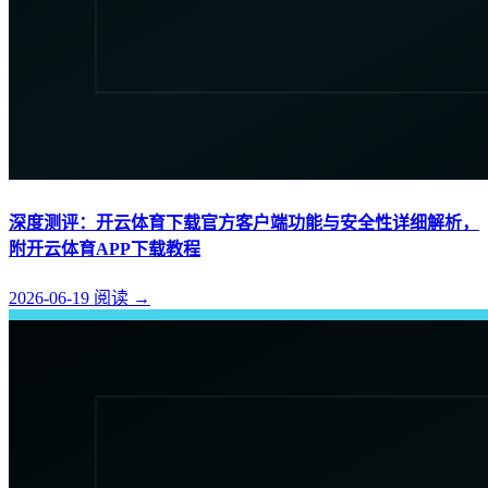
深度测评：开云体育下载官方客户端功能与安全性详细解析，
附开云体育APP下载教程
2026-06-19
阅读
→