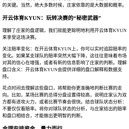
的关键。当然，绝大多数时候，庄家依靠的是大数据和概率。
开云体育KYUN：玩转决赛的“秘密武器”
理解了庄家的盘逻辑，我们就能更聪明地利用开云体育KYUN
来享受这场决赛。
关注赔率变化：在开云体育KYUN上，你可以实时追踪赔率的
变化。如果某支球队的赔率突然大幅下降，这往往意味着市场
对其的信心在增强，或者有新的信息影响了庄家的判断。理解
盘口含义：开云体育KYUN会提供详细的盘口解释和数据支
持。
花点时间去理解这些盘口，将帮助你更准确地判断比赛的走
向。比如，某场比赛的总得分盘设置得较高，说明庄家认为双
方都有进攻火力，或者比赛节奏会很快。结合球队状态分析：
不要仅仅看赔率。将你对球队状态的分析，与庄家给出的赔率
和盘口相结合，才能做出更明智的判断。
合理安排资金，量力而行。