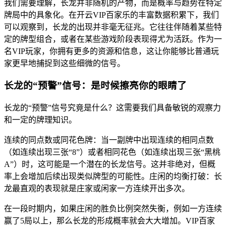
我们需要理解，长龙并非随机的产物，而是概率与趋势在特定
牌局中的具象化。在开云VIP百家乐的丰富数据积累下，我们
可以观察到，长龙的出现并非毫无征兆。它往往伴随着某些特
定的牌型组合，或者在某些游戏阶段表现得尤为活跃。作为一
名VIP玩家，你拥有更多的资源和信息，这让你能够比普通玩
家更早地捕捉到这些细微的信号。
长龙的“预警”信号：是时候擦亮你的眼睛了
长龙的“预警”信号究竟是什么？这需要我们具备敏锐的观察力
和一定的牌理知识。
连续的同点数或同花色牌：当一副牌中出现连续的相同点数
（如连续出现三张“8”）或者相同花色（如连续出现三张“黑桃
A”）时，这可能是一个潜在的长龙信号。这并非绝对，但概
率上会增加后续出现类似牌型的可能性。庄闲的均衡打破：长
龙最直观的表现就是庄家或闲家一方连续开出多次。
在一段时期内，如果庄闲的胜负比例突然失衡，例如一方连续
赢了5局以上，那么长龙的形成概率就会大大增加。VIP百家