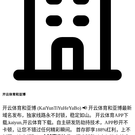
开云体育和亚博
开云体育和亚博 (KaiYunTiYuHeYaBo) 📢 开云体育和亚博最新
域名发布，独家线路永不封锁，稳定如山。 开云体育APP下
载,kaiyun,开云体育下载。自主研发防劫持技术，APP秒开不
卡顿，让您不错过任何精彩瞬间。 首存即享188%红利，上不