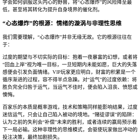
学会如何驯服这头内心的野兽，将“心态爆炸”的风险降至最
低，甚至将其转化为提升自身境界的催化剂。
“心态爆炸”的根源：情绪的漩涡与非理性思维
我们需要理解，“心态爆炸”并非无缘无故。它的根源往往在
于：
过度的期望与不切实际的目标：抱着一夜暴富的幻想，或者将
“回血上岸”视为唯一目标，一旦短期内未能如愿，巨大的失落
感便会引发负面情绪。VIP玩家更应明白，财富的积累是一个
循序渐进的过程，容不得半点急躁。对“运气”的过度依赖：将
胜负完全归咎于运气，当运气不佳时，便会陷入沮丧、愤怒或
懊悔。
百家乐的本质是概率游戏，技术和策略同样能影响结果，过度
迷信运气，只会让自己陷入被动的境地。“赌徒谬误”的陷阱：
认为之前的失利会“补偿”未来的胜利，或者连续的赢局预示着
下一局必输。这种非理性的思维模式，会驱使玩家做出冲动的
投注决策，最终加剧损失。