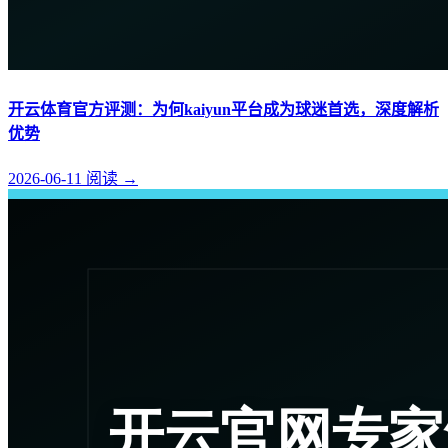
开云体育官方评测：为何kaiyun平台成为球迷首选，深度解析
优势
2026-06-11
阅读
→