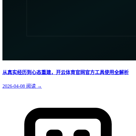
从真实经历到心态重建，开云体育官网官方工具使用全解析
2026-04-08
阅读
→