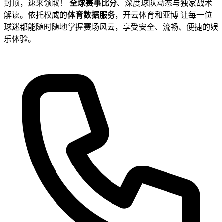
封顶，速来领取！
全球赛事比分
、深度球队动态与独家战术
解读。依托权威的
体育数据服务
，开云体育和亚博 让每一位
球迷都能随时随地掌握赛场风云，享受安全、流畅、便捷的娱
乐体验。