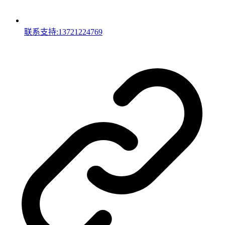
联系支持:13721224769