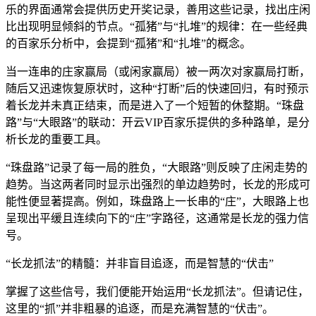
乐的界面通常会提供历史开奖记录，善用这些记录，找出庄闲
比出现明显倾斜的节点。“孤猪”与“扎堆”的规律：在一些经典
的百家乐分析中，会提到“孤猪”和“扎堆”的概念。
当一连串的庄家赢局（或闲家赢局）被一两次对家赢局打断，
随后又迅速恢复原状时，这种“打断”后的快速回归，有时预示
着长龙并未真正结束，而是进入了一个短暂的休整期。“珠盘
路”与“大眼路”的联动：开云VIP百家乐提供的多种路单，是分
析长龙的重要工具。
“珠盘路”记录了每一局的胜负，“大眼路”则反映了庄闲走势的
趋势。当这两者同时显示出强烈的单边趋势时，长龙的形成可
能性便显著提高。例如，珠盘路上一长串的“庄”，大眼路上也
呈现出平缓且连续向下的“庄”字路径，这通常是长龙的强力信
号。
“长龙抓法”的精髓：并非盲目追逐，而是智慧的“伏击”
掌握了这些信号，我们便能开始运用“长龙抓法”。但请记住，
这里的“抓”并非粗暴的追逐，而是充满智慧的“伏击”。