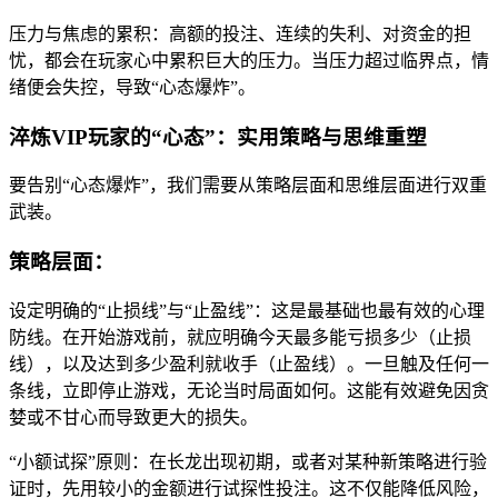
压力与焦虑的累积：高额的投注、连续的失利、对资金的担
忧，都会在玩家心中累积巨大的压力。当压力超过临界点，情
绪便会失控，导致“心态爆炸”。
淬炼VIP玩家的“心态”：实用策略与思维重塑
要告别“心态爆炸”，我们需要从策略层面和思维层面进行双重
武装。
策略层面：
设定明确的“止损线”与“止盈线”：这是最基础也最有效的心理
防线。在开始游戏前，就应明确今天最多能亏损多少（止损
线），以及达到多少盈利就收手（止盈线）。一旦触及任何一
条线，立即停止游戏，无论当时局面如何。这能有效避免因贪
婪或不甘心而导致更大的损失。
“小额试探”原则：在长龙出现初期，或者对某种新策略进行验
证时，先用较小的金额进行试探性投注。这不仅能降低风险，